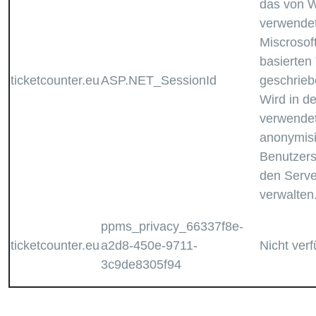
das von W
verwendet 
Miscrosof
basierten
ticketcounter.eu
ASP.NET_SessionId
geschrieb
Wird in d
verwendet
anonymisi
Benutzers
den Serve
verwalten
ppms_privacy_66337f8e-
ticketcounter.eu
a2d8-450e-9711-
Nicht ver
3c9de8305f94