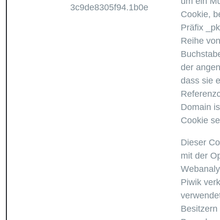
um ein Mu
3c9de8305f94.1b0e
Cookie, b
Präfix _pk
Reihe von
Buchstabe
der ange
dass sie e
Referenzc
Domain is
Cookie set
Dieser Co
mit der O
Webanaly
Piwik verk
verwendet
Besitzern 