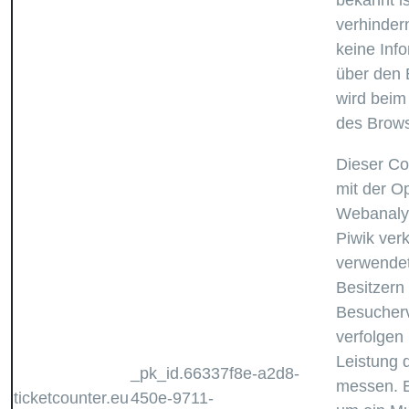
bekannt is
verhindern
keine Inf
über den 
wird beim
des Brows
Dieser Co
mit der O
Webanaly
Piwik verk
verwendet
Besitzern 
Besucherv
verfolgen
Leistung 
_pk_id.66337f8e-a2d8-
messen. E
ticketcounter.eu
450e-9711-