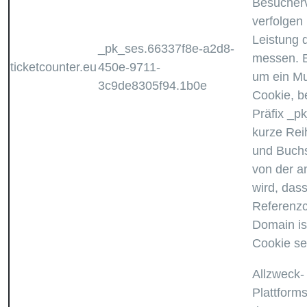
Besucherv
verfolgen
Leistung 
_pk_ses.66337f8e-a2d8-
messen. E
ticketcounter.eu
450e-9711-
um ein Mu
3c9de8305f94.1b0e
Cookie, b
Präfix _p
kurze Rei
und Buchs
von der 
wird, dass
Referenzc
Domain is
Cookie set
Allzweck-
Plattform