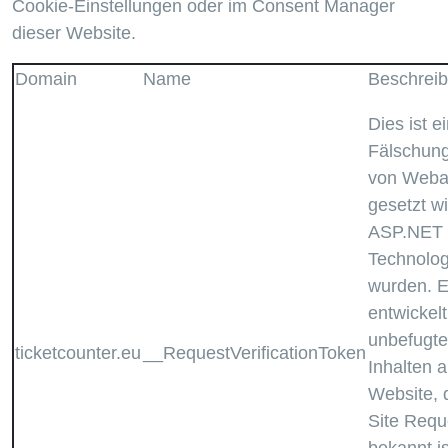
Cookie-Einstellungen oder im Consent Manager
dieser Website.
Domain
Name
Beschrei
Dies ist ei
Fälschung
von Web
gesetzt wi
ASP.NET
Technologi
wurden. 
entwickel
unbefugte
ticketcounter.eu
__RequestVerificationToken
Inhalten a
Website, 
Site Requ