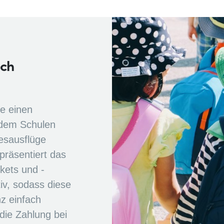
ach
e einen
 dem Schulen
esausflüge
räsentiert das
kets und -
tiv, sodass diese
z einfach
die Zahlung bei