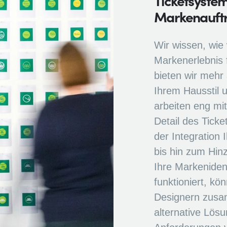
Ticketsystem
Markenauftr
Wir wissen, wie 
Markenerlebnis 
bieten wir mehr 
Ihrem Hausstil 
arbeiten eng m
Detail des Ticke
der Integration
bis hin zum Hin
Ihre Markenident
funktioniert, kön
Designern zusa
alternative Lösu